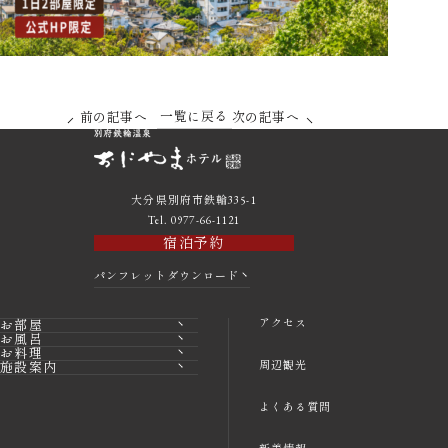
一覧に戻る
前の記事へ
次の記事へ
大分県別府市鉄輪335-1
Tel. 0977-66-1121
宿泊予約
パンフレットダウンロード
アクセス
お部屋
お風呂
お料理
周辺観光
施設案内
よくある質問