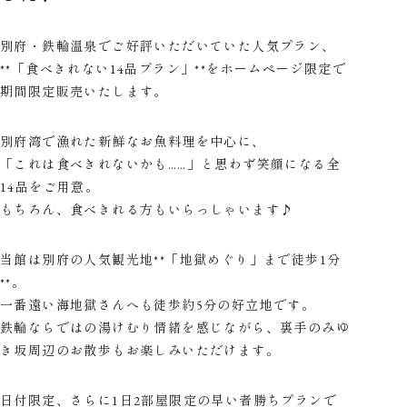
別府・鉄輪温泉でご好評いただいていた人気プラン、
**「食べきれない14品プラン」**をホームページ限定で
期間限定販売いたします。
別府湾で漁れた新鮮なお魚料理を中心に、
「これは食べきれないかも……」と思わず笑顔になる全
14品をご用意。
もちろん、食べきれる方もいらっしゃいます♪
当館は別府の人気観光地**「地獄めぐり」まで徒歩1分
**。
一番遠い海地獄さんへも徒歩約5分の好立地です。
鉄輪ならではの湯けむり情緒を感じながら、裏手のみゆ
き坂周辺のお散歩もお楽しみいただけます。
日付限定、さらに1日2部屋限定の早い者勝ちプランで