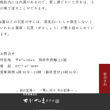
施設内には内湯があるので、蒸し湯でかいた汗をは、そ
の場で流すことができます。
8畳ほどの石室の中には、清流沿いにしか群生しないと
いわれる薬草・石菖（せきしょう）が敷き詰められてい
ます。
【公式最安値】
お問合せ
所在地 〒874-0046 別府市鉄輪上1組
電 話 0977-67-3880
営業時間 6時30分～20時（最終受付19時30分）
宿泊予約
一覧に戻る
前の記事へ
次の記事へ