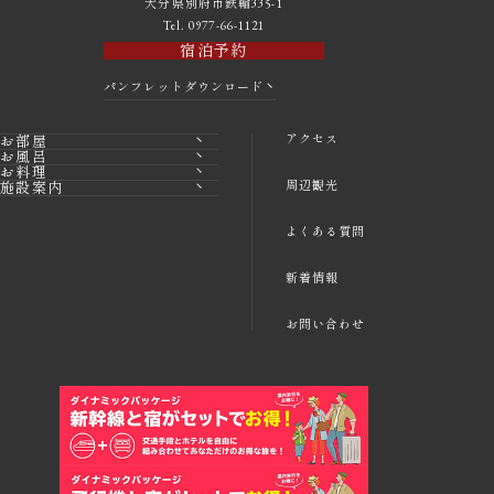
大分県別府市鉄輪335-1
Tel. 0977-66-1121
宿泊予約
パンフレットダウンロード
アクセス
お部屋
お風呂
お料理
周辺観光
施設案内
よくある質問
新着情報
お問い合わせ